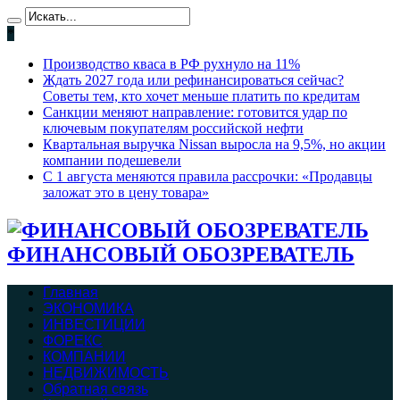
*
Производство кваса в РФ рухнуло на 11%
Ждать 2027 года или рефинансироваться сейчас?
Советы тем, кто хочет меньше платить по кредитам
Санкции меняют направление: готовится удар по
ключевым покупателям российской нефти
Квартальная выручка Nissan выросла на 9,5%, но акции
компании подешевели
С 1 августа меняются правила рассрочки: «Продавцы
заложат это в цену товара»
ФИНАНСОВЫЙ ОБОЗРЕВАТЕЛЬ
Главная
ЭКОНОМИКА
ИНВЕСТИЦИИ
ФОРЕКС
КОМПАНИИ
НЕДВИЖИМОСТЬ
Обратная связь