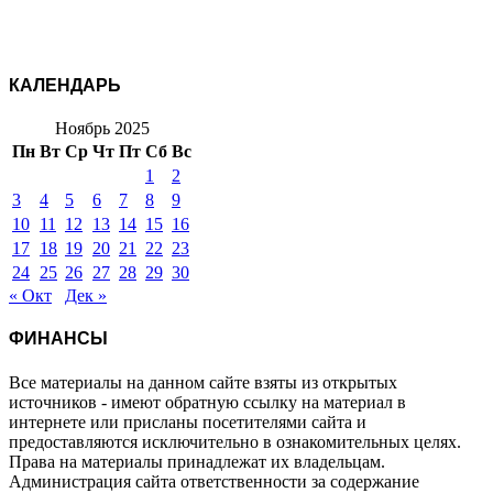
КАЛЕНДАРЬ
Ноябрь 2025
Пн
Вт
Ср
Чт
Пт
Сб
Вс
1
2
3
4
5
6
7
8
9
10
11
12
13
14
15
16
17
18
19
20
21
22
23
24
25
26
27
28
29
30
« Окт
Дек »
ФИНАНСЫ
Все материалы на данном сайте взяты из открытых
источников - имеют обратную ссылку на материал в
интернете или присланы посетителями сайта и
предоставляются исключительно в ознакомительных целях.
Права на материалы принадлежат их владельцам.
Администрация сайта ответственности за содержание