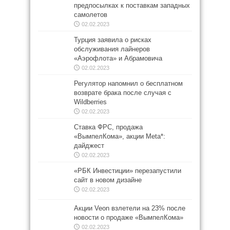
предпосылках к поставкам западных
самолетов
02.02.2023
Турция заявила о рисках
обслуживания лайнеров
«Аэрофлота» и Абрамовича
02.02.2023
Регулятор напомнил о бесплатном
возврате брака после случая с
Wildberries
02.02.2023
Ставка ФРС, продажа
«ВымпелКома», акции Meta*:
дайджест
02.02.2023
«РБК Инвестиции» перезапустили
сайт в новом дизайне
02.02.2023
Акции Veon взлетели на 23% после
новости о продаже «ВымпелКома»
02.02.2023