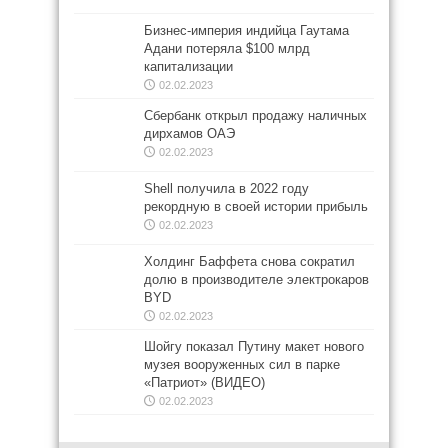
Бизнес-империя индийца Гаутама
Адани потеряла $100 млрд
капитализации
02.02.2023
Сбербанк открыл продажу наличных
дирхамов ОАЭ
02.02.2023
Shell получила в 2022 году
рекордную в своей истории прибыль
02.02.2023
Холдинг Баффета снова сократил
долю в производителе электрокаров
BYD
02.02.2023
Шойгу показал Путину макет нового
музея вооруженных сил в парке
«Патриот» (ВИДЕО)
02.02.2023