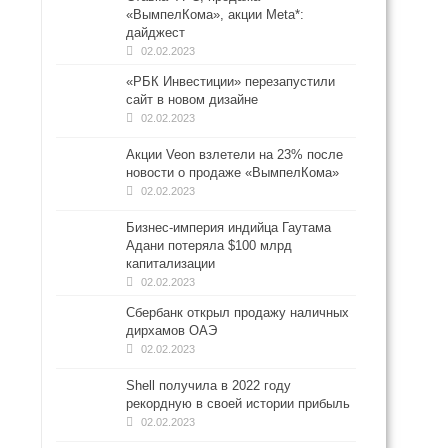
«ВымпелКома», акции Meta*:
дайджест
02.02.2023
«РБК Инвестиции» перезапустили
сайт в новом дизайне
02.02.2023
Акции Veon взлетели на 23% после
новости о продаже «ВымпелКома»
02.02.2023
Бизнес-империя индийца Гаутама
Адани потеряла $100 млрд
капитализации
02.02.2023
Сбербанк открыл продажу наличных
дирхамов ОАЭ
02.02.2023
Shell получила в 2022 году
рекордную в своей истории прибыль
02.02.2023