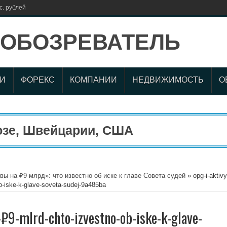
с. рублей
И
ФОРЕКС
КОМПАНИИ
НЕДВИЖИМОСТЬ
О
е, Швейцарии, США
вы на ₽9 млрд»: что известно об иске к главе Совета судей
»
opg-i-aktivy
b-iske-k-glave-soveta-sudej-9a485ba
-₽9-mlrd-chto-izvestno-ob-iske-k-glave-