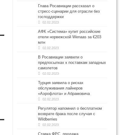
Глава Росавиации рассказал о
стресс-сценарии для отрасли без
господдержки
02.02.2023
АФК «Система» купит российские
отели норвежской Wenaas за €203
млн
02.02.2023
В Росавиации заявили о
предпосылках к поставкам западных
самолетов
02.02.2023
Турция заявила о рисках
обслуживания лайнеров
«Аэрофлота» и Абрамовича
02.02.2023
Регулятор напомнил о бесплатном
возврате брака после случая с
Wildberries
02.02.2023
Ставка ФРС, продажа