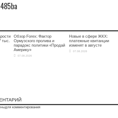
a485ba
арости
Обзор Forex: Фактор
Новые в сфере ЖКХ:
 тыс.
Ормузского пролива и
платежные квитанции
парадокс политики «Продай
изменят в августе
Америку»
07.08.2026
07.08.2026
ЕНТАРИЙ
ены
для комментирования