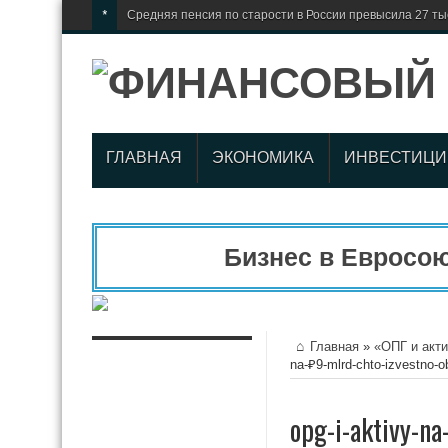
*
Средняя пенсия по старости в России превысила 27 ты
ГЛАВНАЯ
ЭКОНОМИКА
ИНВЕСТИЦИ
Бизнес в Евросоюз
Главная
»
«ОПГ и акти
na-₽9-mlrd-chto-izvestno-o
opg-i-aktivy-na