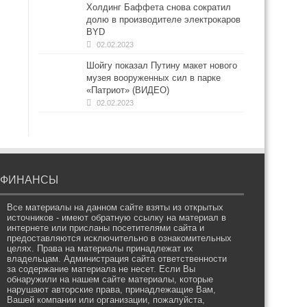
Холдинг Баффета снова сократил
долю в производителе электрокаров
BYD
02.02.2023
Шойгу показал Путину макет нового
музея вооруженных сил в парке
«Патриот» (ВИДЕО)
02.02.2023
ФИНАНСЫ
Все материалы на данном сайте взяты из открытых
источников - имеют обратную ссылку на материал в
интернете или присланы посетителями сайта и
предоставляются исключительно в ознакомительных
целях. Права на материалы принадлежат их
владельцам. Администрация сайта ответственности
за содержание материала не несет. Если Вы
обнаружили на нашем сайте материалы, которые
нарушают авторские права, принадлежащие Вам,
Вашей компании или организации, пожалуйста,