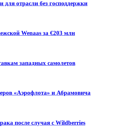
ии для отрасли без господдержки
ежской Wenaas за €203 млн
тавкам западных самолетов
неров «Аэрофлота» и Абрамовича
ака после случая с Wildberries