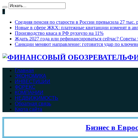
*
Средняя пенсия по старости в России превысила 27 тыс. 
Новые в сфере ЖКХ: платежные квитанции изменят в ав
Производство кваса в РФ рухнуло на 11%
Ждать 2027 года или рефинансироваться сейчас? Советы т
Санкции меняют направление: готовится удар по ключев
ФИ
Главная
ЭКОНОМИКА
ИНВЕСТИЦИИ
ФОРЕКС
КОМПАНИИ
НЕДВИЖИМОСТЬ
Обратная связь
Карта сайта
Бизнес в Евросоюз