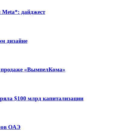
Meta*: дайджест
ом дизайне
 о продаже «ВымпелКома»
еряла $100 млрд капитализации
мов ОАЭ