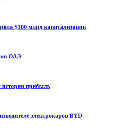
еряла $100 млрд капитализации
мов ОАЭ
ей истории прибыль
оизводителе электрокаров BYD