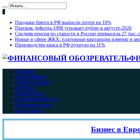
*
Продажи брюта в РФ выросли почти на 10%
Призрак дефолта-1998 угрожает рублю в августе-2026
Средняя пенсия по старости в России превысила 27 тыс. 
Новые в сфере ЖКХ: платежные квитанции изменят в ав
Производство кваса в РФ рухнуло на 11%
ФИ
Главная
ЭКОНОМИКА
ИНВЕСТИЦИИ
ФОРЕКС
КОМПАНИИ
НЕДВИЖИМОСТЬ
Обратная связь
Карта сайта
Бизнес в Евросо