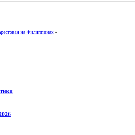
арестован на Филиппинах
»
стики
2026