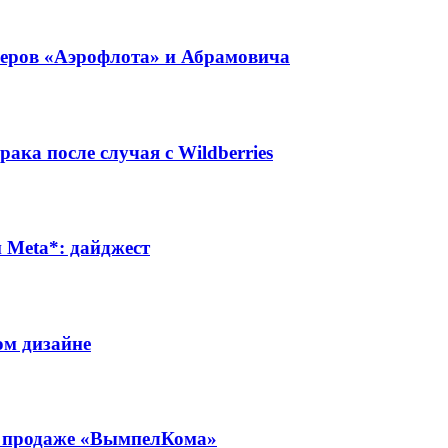
неров «Аэрофлота» и Абрамовича
ака после случая с Wildberries
Meta*: дайджест
ом дизайне
 о продаже «ВымпелКома»