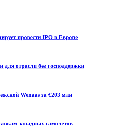
ирует провести IPO в Европе
ии для отрасли без господдержки
ежской Wenaas за €203 млн
тавкам западных самолетов