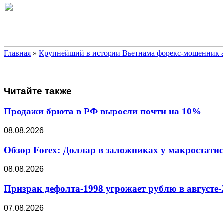
Главная
»
Крупнейший в истории Вьетнама форекс-мошенник 
Читайте также
Продажи брюта в РФ выросли почти на 10%
08.08.2026
Обзор Forex: Доллар в заложниках у макростати
08.08.2026
Призрак дефолта-1998 угрожает рублю в августе-
07.08.2026