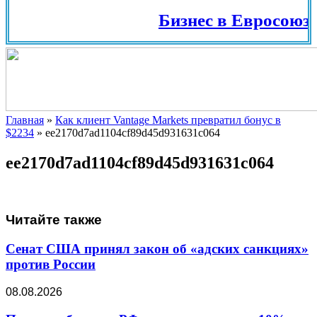
Бизнес в Евросоюзе
Главная
»
Как клиент Vantage Markets превратил бонус в
$2234
»
ee2170d7ad1104cf89d45d931631c064
ee2170d7ad1104cf89d45d931631c064
Читайте также
Сенат США принял закон об «адских санкциях»
против России
08.08.2026