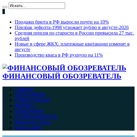
*
Продажи брюта в РФ выросли почти на 10%
Призрак дефолта-1998 угрожает рублю в августе-2026
Средняя пенсия по старости в России превысила 27 тыс.
рублей
Новые в сфере ЖКХ: платежные квитанции изменят в
августе
Производство кваса в РФ рухнуло на 11%
ФИНАНСОВЫЙ ОБОЗРЕВАТЕЛЬ
Главная
ЭКОНОМИКА
ИНВЕСТИЦИИ
ФОРЕКС
КОМПАНИИ
НЕДВИЖИМОСТЬ
Обратная связь
Карта сайта