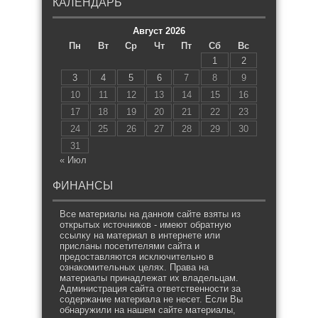
КАЛЕНДАРЬ
Август 2026
Пн
Вт
Ср
Чт
Пт
Сб
Вс
1
2
3
4
5
6
7
8
9
10
11
12
13
14
15
16
17
18
19
20
21
22
23
24
25
26
27
28
29
30
31
« Июл
ФИНАНСЫ
Все материалы на данном сайте взяты из
открытых источников - имеют обратную
ссылку на материал в интернете или
присланы посетителями сайта и
предоставляются исключительно в
ознакомительных целях. Права на
материалы принадлежат их владельцам.
Администрация сайта ответственности за
содержание материала не несет. Если Вы
обнаружили на нашем сайте материалы,