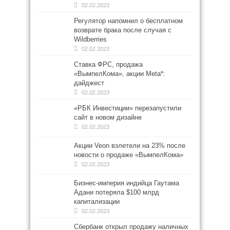
02.02.2023
Регулятор напомнил о бесплатном
возврате брака после случая с
Wildberries
02.02.2023
Ставка ФРС, продажа
«ВымпелКома», акции Meta*:
дайджест
02.02.2023
«РБК Инвестиции» перезапустили
сайт в новом дизайне
02.02.2023
Акции Veon взлетели на 23% после
новости о продаже «ВымпелКома»
02.02.2023
Бизнес-империя индийца Гаутама
Адани потеряла $100 млрд
капитализации
02.02.2023
Сбербанк открыл продажу наличных