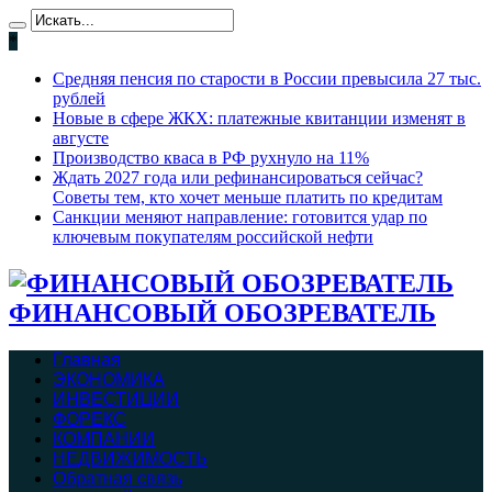
*
Средняя пенсия по старости в России превысила 27 тыс.
рублей
Новые в сфере ЖКХ: платежные квитанции изменят в
августе
Производство кваса в РФ рухнуло на 11%
Ждать 2027 года или рефинансироваться сейчас?
Советы тем, кто хочет меньше платить по кредитам
Санкции меняют направление: готовится удар по
ключевым покупателям российской нефти
ФИНАНСОВЫЙ ОБОЗРЕВАТЕЛЬ
Главная
ЭКОНОМИКА
ИНВЕСТИЦИИ
ФОРЕКС
КОМПАНИИ
НЕДВИЖИМОСТЬ
Обратная связь