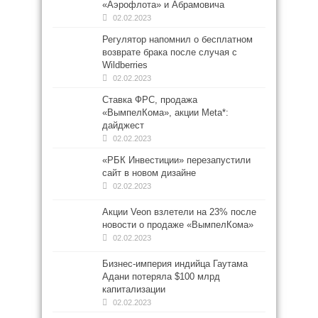
«Аэрофлота» и Абрамовича
02.02.2023
Регулятор напомнил о бесплатном
возврате брака после случая с
Wildberries
02.02.2023
Ставка ФРС, продажа
«ВымпелКома», акции Meta*:
дайджест
02.02.2023
«РБК Инвестиции» перезапустили
сайт в новом дизайне
02.02.2023
Акции Veon взлетели на 23% после
новости о продаже «ВымпелКома»
02.02.2023
Бизнес-империя индийца Гаутама
Адани потеряла $100 млрд
капитализации
02.02.2023