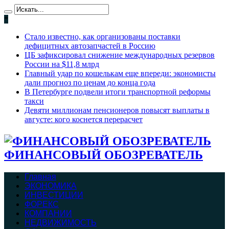
*
Стало известно, как организованы поставки
дефицитных автозапчастей в Россию
ЦБ зафиксировал снижение международных резервов
России на $11,8 млрд
Главный удар по кошелькам еще впереди: экономисты
дали прогноз по ценам до конца года
В Петербурге подвели итоги транспортной реформы
такси
Девяти миллионам пенсионеров повысят выплаты в
августе: кого коснется перерасчет
ФИНАНСОВЫЙ ОБОЗРЕВАТЕЛЬ
Главная
ЭКОНОМИКА
ИНВЕСТИЦИИ
ФОРЕКС
КОМПАНИИ
НЕДВИЖИМОСТЬ