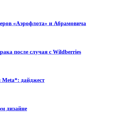
неров «Аэрофлота» и Абрамовича
ака после случая с Wildberries
Meta*: дайджест
ом дизайне