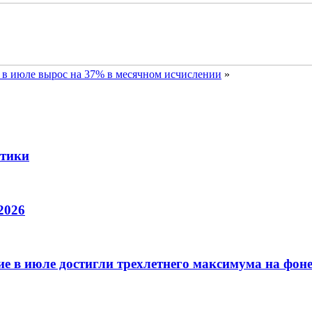
у в июле вырос на 37% в месячном исчислении
»
стики
2026
е в июле достигли трехлетнего максимума на фон