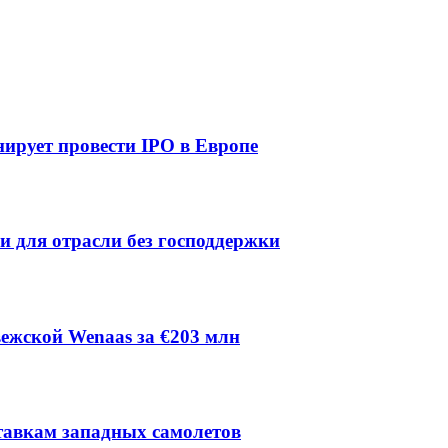
ирует провести IPO в Европе
ии для отрасли без господдержки
ежской Wenaas за €203 млн
тавкам западных самолетов