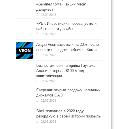
«ВымпелКома», акции Meta*:
дайджест
02.02.2023
«РБК Инвестиции» перезапустили
сайт в новом дизайне
02.02.2023
Акции Veon взлетели на 23% после
новости о продаже «ВымпелКома»
02.02.2023
Бизнес-империя индийца Гаутама
Адани потеряла $100 млрд
капитализации
02.02.2023
Сбербанк открыл продажу наличных
дирхамов ОАЭ
02.02.2023
Shell получила в 2022 году
рекордную в своей истории прибыль
02.02.2023