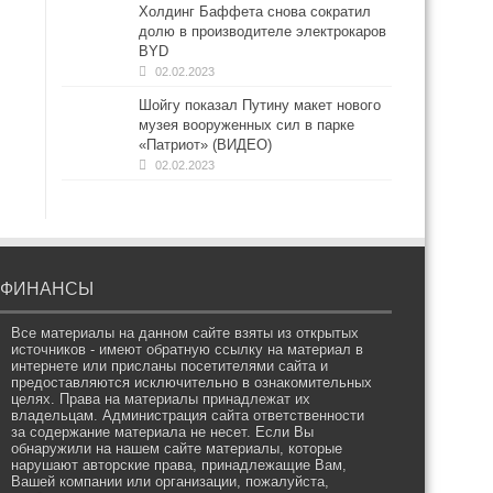
Холдинг Баффета снова сократил
долю в производителе электрокаров
BYD
02.02.2023
Шойгу показал Путину макет нового
музея вооруженных сил в парке
«Патриот» (ВИДЕО)
02.02.2023
ФИНАНСЫ
Все материалы на данном сайте взяты из открытых
источников - имеют обратную ссылку на материал в
интернете или присланы посетителями сайта и
предоставляются исключительно в ознакомительных
целях. Права на материалы принадлежат их
владельцам. Администрация сайта ответственности
за содержание материала не несет. Если Вы
обнаружили на нашем сайте материалы, которые
нарушают авторские права, принадлежащие Вам,
Вашей компании или организации, пожалуйста,