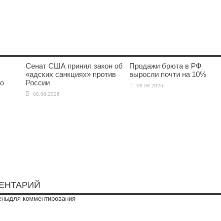
Сенат США принял закон об
Продажи брюта в РФ
«адских санкциях» против
выросли почти на 10%
го
России
08.08.2026
08.08.2026
ЕНТАРИЙ
ены
для комментирования