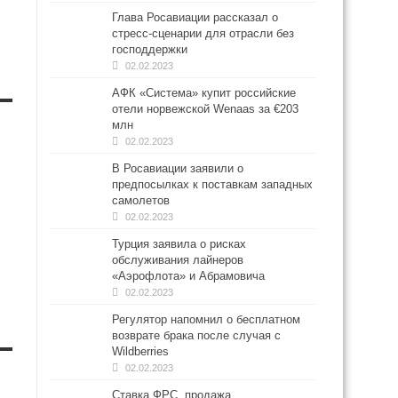
Глава Росавиации рассказал о
стресс-сценарии для отрасли без
господдержки
02.02.2023
АФК «Система» купит российские
отели норвежской Wenaas за €203
млн
02.02.2023
В Росавиации заявили о
предпосылках к поставкам западных
самолетов
02.02.2023
Турция заявила о рисках
обслуживания лайнеров
«Аэрофлота» и Абрамовича
02.02.2023
Регулятор напомнил о бесплатном
возврате брака после случая с
Wildberries
02.02.2023
Ставка ФРС, продажа