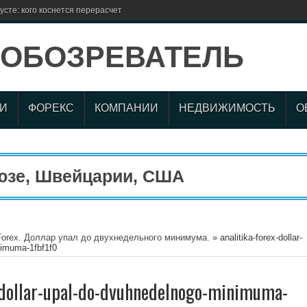
сте: кого коснется перерасчет
И
ФОРЕКС
КОМПАНИИ
НЕДВИЖИМОСТЬ
О
е, Швейцарии, США
Forex. Доллар упал до двухнедельного минимума.
»
analitika-forex-dollar-
nimuma-1fbf1f0
x-dollar-upal-do-dvuhnedelnogo-minimuma-