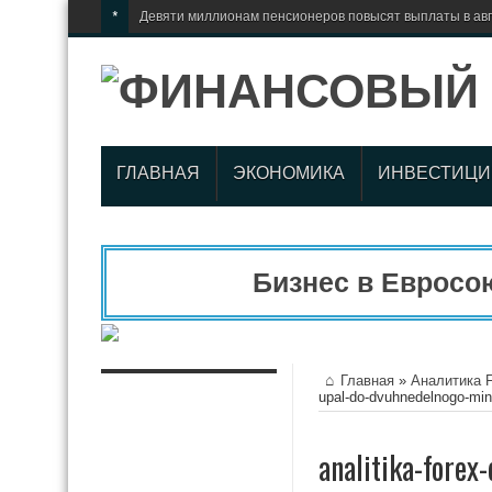
*
Девяти миллионам пенсионеров повысят выплаты в авгу
ГЛАВНАЯ
ЭКОНОМИКА
ИНВЕСТИЦИ
Бизнес в Евросоюз
Главная
»
Аналитика 
upal-do-dvuhnedelnogo-mi
analitika-fore