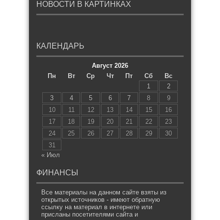
НОВОСТИ В КАРТИНКАХ
КАЛЕНДАРЬ
Август 2026
Пн
Вт
Ср
Чт
Пт
Сб
Вс
1
2
3
4
5
6
7
8
9
10
11
12
13
14
15
16
17
18
19
20
21
22
23
24
25
26
27
28
29
30
31
« Июл
ФИНАНСЫ
Все материалы на данном сайте взяты из
открытых источников - имеют обратную
ссылку на материал в интернете или
присланы посетителями сайта и