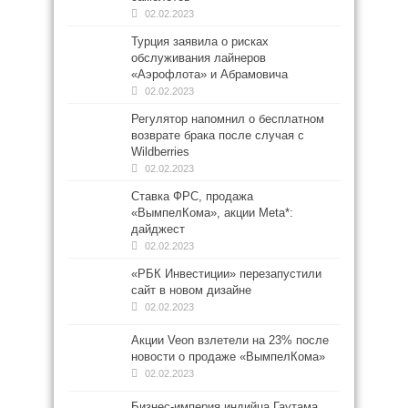
02.02.2023
Турция заявила о рисках
обслуживания лайнеров
«Аэрофлота» и Абрамовича
02.02.2023
Регулятор напомнил о бесплатном
возврате брака после случая с
Wildberries
02.02.2023
Ставка ФРС, продажа
«ВымпелКома», акции Meta*:
дайджест
02.02.2023
«РБК Инвестиции» перезапустили
сайт в новом дизайне
02.02.2023
Акции Veon взлетели на 23% после
новости о продаже «ВымпелКома»
02.02.2023
Бизнес-империя индийца Гаутама