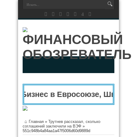
Бизнес в Евросоюзе, Швейцар
Главная
»
Трутнев рассказал, сколько
соглашений заключили на ВЭФ
»
551c948b4a84aa1a47f5006d60d9889d