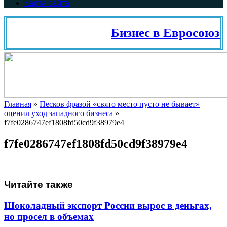
Карта сайта
Бизнес в Евросоюзе
Главная
»
Песков фразой «свято место пусто не бывает»
оценил уход западного бизнеса
»
f7fe0286747ef1808fd50cd9f38979e4
f7fe0286747ef1808fd50cd9f38979e4
Читайте также
Шоколадный экспорт России вырос в деньгах,
но просел в объемах