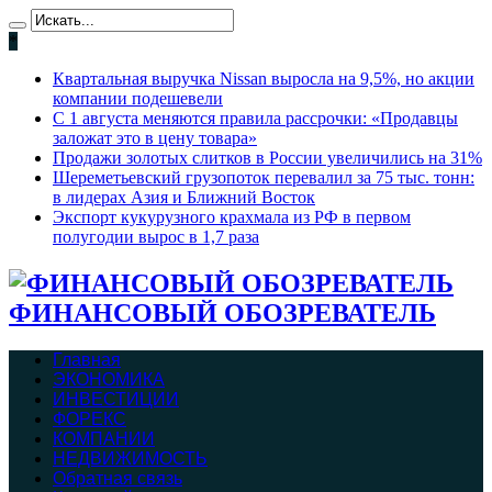
*
Квартальная выручка Nissan выросла на 9,5%, но акции
компании подешевели
С 1 августа меняются правила рассрочки: «Продавцы
заложат это в цену товара»
Продажи золотых слитков в России увеличились на 31%
Шереметьевский грузопоток перевалил за 75 тыс. тонн:
в лидерах Азия и Ближний Восток
Экспорт кукурузного крахмала из РФ в первом
полугодии вырос в 1,7 раза
ФИНАНСОВЫЙ ОБОЗРЕВАТЕЛЬ
Главная
ЭКОНОМИКА
ИНВЕСТИЦИИ
ФОРЕКС
КОМПАНИИ
НЕДВИЖИМОСТЬ
Обратная связь