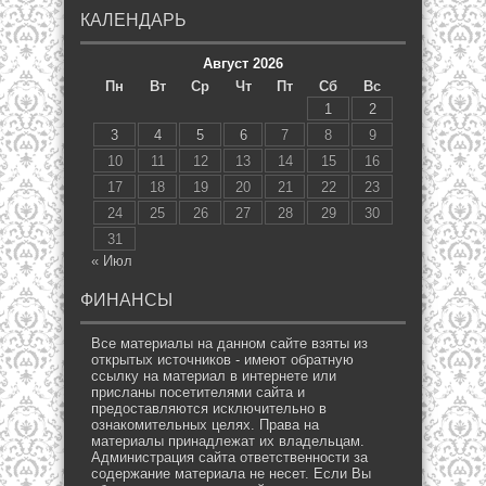
КАЛЕНДАРЬ
Август 2026
Пн
Вт
Ср
Чт
Пт
Сб
Вс
1
2
3
4
5
6
7
8
9
10
11
12
13
14
15
16
17
18
19
20
21
22
23
24
25
26
27
28
29
30
31
« Июл
ФИНАНСЫ
Все материалы на данном сайте взяты из
открытых источников - имеют обратную
ссылку на материал в интернете или
присланы посетителями сайта и
предоставляются исключительно в
ознакомительных целях. Права на
материалы принадлежат их владельцам.
Администрация сайта ответственности за
содержание материала не несет. Если Вы