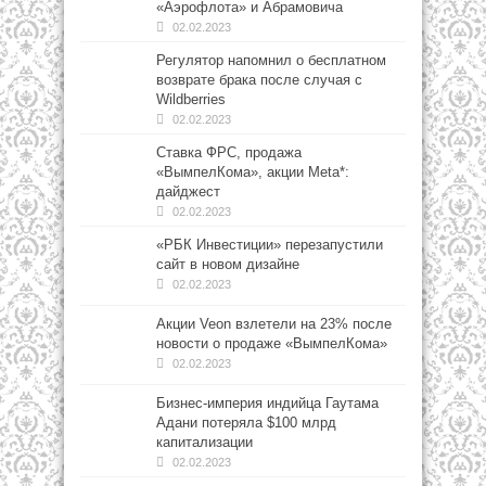
«Аэрофлота» и Абрамовича
02.02.2023
Регулятор напомнил о бесплатном
возврате брака после случая с
Wildberries
02.02.2023
Ставка ФРС, продажа
«ВымпелКома», акции Meta*:
дайджест
02.02.2023
«РБК Инвестиции» перезапустили
сайт в новом дизайне
02.02.2023
Акции Veon взлетели на 23% после
новости о продаже «ВымпелКома»
02.02.2023
Бизнес-империя индийца Гаутама
Адани потеряла $100 млрд
капитализации
02.02.2023