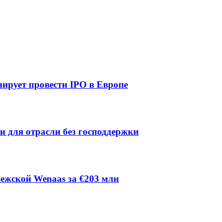
ирует провести IPO в Европе
ии для отрасли без господдержки
ежской Wenaas за €203 млн