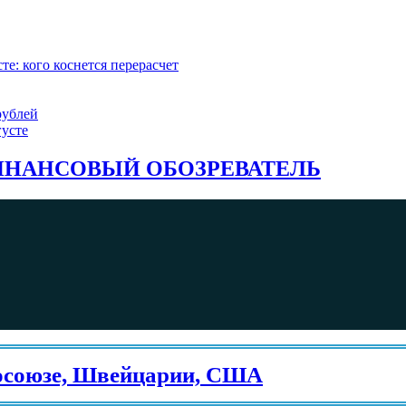
е: кого коснется перерасчет
рублей
густе
НАНСОВЫЙ ОБОЗРЕВАТЕЛЬ
юзе, Швейцарии, США