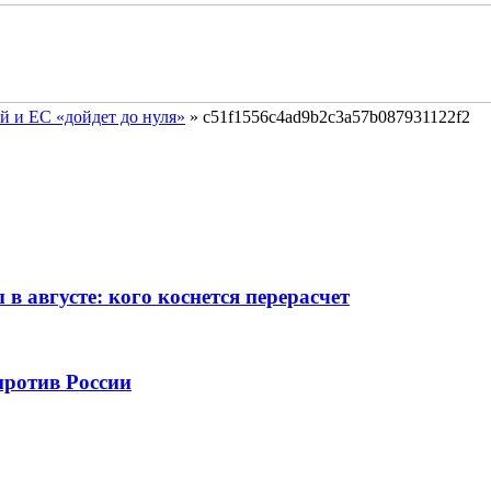
й и ЕС «дойдет до нуля»
»
c51f1556c4ad9b2c3a57b087931122f2
 августе: кого коснется перерасчет
против России