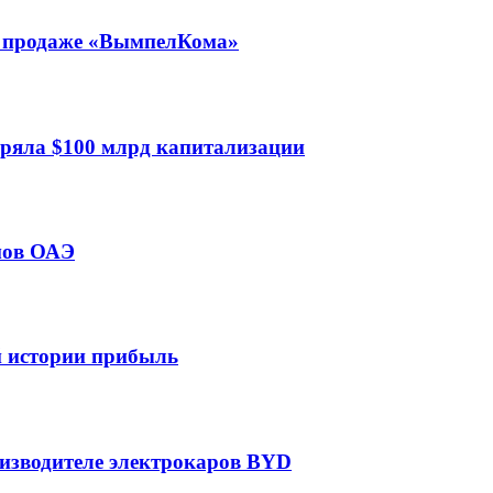
 о продаже «ВымпелКома»
еряла $100 млрд капитализации
мов ОАЭ
ей истории прибыль
оизводителе электрокаров BYD