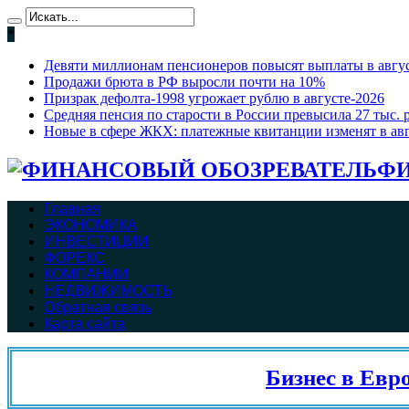
*
Девяти миллионам пенсионеров повысят выплаты в август
Продажи брюта в РФ выросли почти на 10%
Призрак дефолта-1998 угрожает рублю в августе-2026
Средняя пенсия по старости в России превысила 27 тыс. 
Новые в сфере ЖКХ: платежные квитанции изменят в ав
ФИ
Главная
ЭКОНОМИКА
ИНВЕСТИЦИИ
ФОРЕКС
КОМПАНИИ
НЕДВИЖИМОСТЬ
Обратная связь
Карта сайта
Бизнес в Евросо