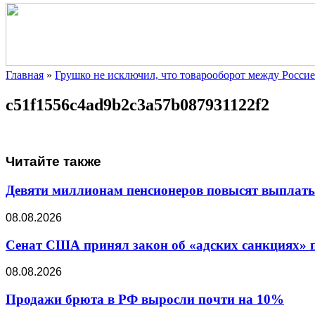
Главная
»
Грушко не исключил, что товарооборот между Россие
c51f1556c4ad9b2c3a57b087931122f2
Читайте также
Девяти миллионам пенсионеров повысят выплаты в
08.08.2026
Сенат США принял закон об «адских санкциях» 
08.08.2026
Продажи брюта в РФ выросли почти на 10%