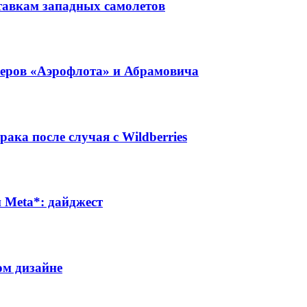
тавкам западных самолетов
неров «Аэрофлота» и Абрамовича
ака после случая с Wildberries
Meta*: дайджест
ом дизайне