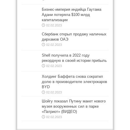
Бизнес-империя индийца Гаутама
Адани потеряла $100 млрд
капитализации
02.02.2023
Сбербанк открыл продажу наличных
дирхамов ОАЭ
02.02.2023
Shell получила в 2022 году
рекордную в своей истории прибыль
02.02.2023
Холдинг Баффета снова сократил
долю в производителе электрокаров
BYD
02.02.2023
Шойгу показал Путину макет нового
музея вооруженных сил в парке
«Патриот» (ВИДЕО)
02.02.2023