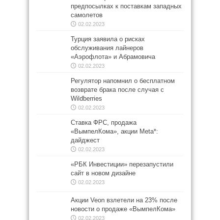
предпосылках к поставкам западных
самолетов
02.02.2023
Турция заявила о рисках
обслуживания лайнеров
«Аэрофлота» и Абрамовича
02.02.2023
Регулятор напомнил о бесплатном
возврате брака после случая с
Wildberries
02.02.2023
Ставка ФРС, продажа
«ВымпелКома», акции Meta*:
дайджест
02.02.2023
«РБК Инвестиции» перезапустили
сайт в новом дизайне
02.02.2023
Акции Veon взлетели на 23% после
новости о продаже «ВымпелКома»
02.02.2023