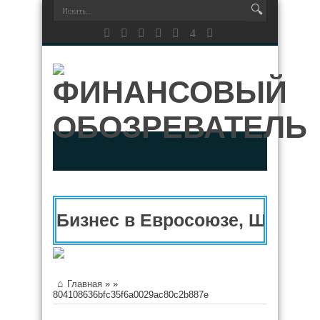
Бизнес в Евросоюзе, Швейца
Главная
»
»
804108636bfc35f6a0029ac80c2b887e