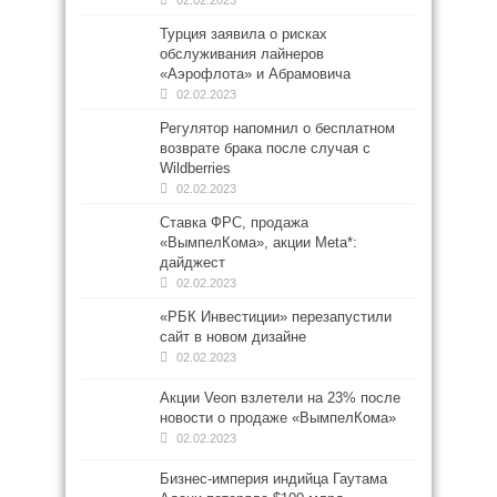
02.02.2023
Турция заявила о рисках
обслуживания лайнеров
«Аэрофлота» и Абрамовича
02.02.2023
Регулятор напомнил о бесплатном
возврате брака после случая с
Wildberries
02.02.2023
Ставка ФРС, продажа
«ВымпелКома», акции Meta*:
дайджест
02.02.2023
«РБК Инвестиции» перезапустили
сайт в новом дизайне
02.02.2023
Акции Veon взлетели на 23% после
новости о продаже «ВымпелКома»
02.02.2023
Бизнес-империя индийца Гаутама